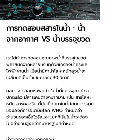
การทดสอบสสารในน้ำ : น้ำ
จากอากาศ VS น้ำบรรจุขวด
เราได้ทำการทดสอบคุณภาพน้ำที่บรรจุในขวด
พลาสติกจากหลายบริษัทด้วยเครื่องนำกระแส
ไฟฟ้าผ่านน้ำ เมื่อน้ำมีค่านำโลหะหนักสูงน้ำจะ
เปลี่ยนสีเป็นดำเข้มภายใน 30 วินาที
ผลการทดสอบเราพบว่า ในน้ำดื่มบรรจุขวดโดย
ปกติแล้ว มีสารเคมีต่างๆมากมาย เช่น สารโลหะ
หนัก สารคลอรีน ที่ปนเปื้อนมาในน้ำโดยมาตรฐาน
ขององค์การอนามัยโลก WHO กำหนดว่า
จำนวนของเชื้อไวรัสและแบคทีเรียในน้ำจะต้อง
ไม่มีจำนวนสูงกว่าที่มาตรฐานที่กำหนด
น้ำจากอากาศในบททดสอบ