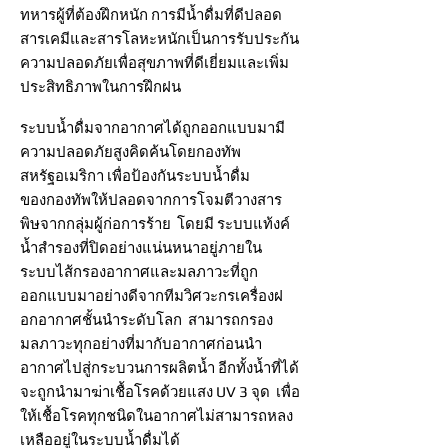
ทหารผู้ที่ต้องฝึกหนัก การมีน้ำดื่มที่ดีปลอด
สารเคมีและสารโลหะหนักเป็นการรับประกัน
ความปลอดภัยเพื่อสุขภาพที่ดีเยี่ยมและเพิ่ม
ประสิทธิภาพในการฝึกฝน
ระบบน้ำดื่มจากอากาศได้ถูกออกแบบมามี
ความปลอดภัยสูงคิดค้นโดยกองทัพ
สหรัฐอเมริกา เพื่อป้องกันระบบน้ำดื่ม
ของกองทัพให้ปลอดจากการโจมตีวางสาร
พิษจากกลุ่มผู้ก่อการร้าย โดยมี ระบบแท้งค์
น้ำสำรองที่ปิดอย่างแน่นหนาอยู่ภายใน
ระบบไส้กรองอากาศและมลภาวะที่ถูก
ออกแบบมาอย่างดีจากทีมวิศวะกรเครื่องฝ
อกอากาศชั้นนำระดับโลก สามารถกรอง
มลภาวะทุกอย่างที่มากับอากาศก่อนนำ
อากาศไปสู่กระบวนการผลิตน้ำ อีกทั้งน้ำที่ได้
จะถูกนำมาฆ่าเชื้อโรคด้วยแสง UV 3 จุด เพื่อ
ให้เชื้อโรคทุกชนิดในอากาศไม่สามารถหลง
เหลืออยู่ในระบบน้ำดื่มได้