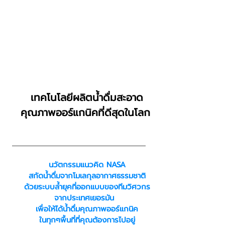
อากาศ + ไฟฟ้า = น้ำดื่มจากฟ้า
เทคโนโลยีผลิตน้ำดื่มสะอาด
คุณภาพออร์แกนิคที่ดีสุดในโลก
นวัตกรรมแนวคิด NASA
สกัดน้ำดื่มจากโมเลกุลอากาศธรรมชาติ
ด้วยระบบล้ำยุคที่ออกแบบของทีมวิศวกร
จากประเทศเยอรมัน
เพื่อให้ได้น้ำดื่มคุณภาพออร์แกนิค
ในทุกๆพื้นที่ที่คุณต้องการไปอยู่