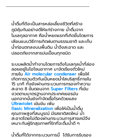
น้ำดื่มที่ดีจะเป็นสารหล่อเลี้ยงชีวิตที่สร้าง
ภูมิคุ้มกันอย่างดีให้แก่ร่างกาย น้ำดื่มจาก
โมเลกุลอากาศ คือน้ำหยดแรกที่เกิดขึ้นโดยการ
เลียนแบบวิธีการเกิดฝนตามธรรมชาติ และเก็บ
น้ำก่อนตกลงบนพื้นดิน น้ำจึงสะอาด และ
ปลอดภัยจากสารปนเปื้อนทุกชนิด
ระบบผลิตน้ำทำงานโดยการดึงโมเลกุลน้ำที่ล่อง
ลอยอยู่ในโอโซนอากาศ มาจัดเรียงตัวใหม่
ภายใน
Air
molecular
condenser
เพื่อให้
เกิดการรวมตัวกันเป็นหยดน้ำใสบริสุทธิ์ภายใน
15 นาที ทั้งยังผ่านกระบวนการกรองทำความ
สะอาด 8 ขั้นตอนจาก
Super Filters
ที่เข้ม
งวดตามมาตรฐานจากประเทศเยอรมัน
นอกจากนั้นยังกำจัดเชื้อโรคด้วยแสง
Ultraviolet
เข้มข้น เพิ่ม
B
asic
Mineralization
เพื่อให้เป็นน้ำดื่ม
คุณภาพสูงที่สมบูรณ์ มีรสชาติสดใหม่ น้ำ
สะอาดโดยไม่ต้องผ่านกระบวนการสารเคมีจึง
เหมาะกับผู้รักสุขภาพที่รักที่จะดื่มน้ำดี ๆ
น้ำดื่มที่ได้จากกระบวนการนี้ ได้รับการรับรอง