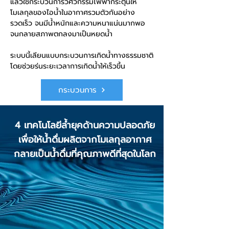
แล้วใช้กระบวนการวิศวกรรมไฟฟ้ากระตุ้นให้
โมเลกุลของไอน้ำในอากาศรวมตัวกันอย่าง
รวดเร็ว จนมีน้ำหนักและความหนาแน่นมากพอ
จนกลายสภาพตกลงมาเป็นหยดน้ำ
ระบบนี้เลียนแบบกระบวนการเกิดน้ำทางธรรมชาติ
โดยช่วยร่นระยะเวลาการเกิดน้ำให้เร็วขึ้น
กระบวนการ
4 เทคโนโลยีล้ำยุคด้านความปลอดภัย
เพื่อให้น้ำดื่มผลิตจากโมเลกุลอากาศ
กลายเป็น
น้ำดื่มที่คุณภาพดีที่สุดในโลก