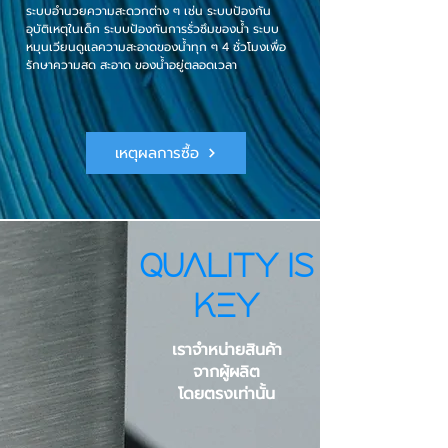
ระบบอำนวยความสะดวกต่าง ๆ เช่น ระบบป้องกัน
อุบัติเหตุในเด็ก ระบบป้องกันการรั่วซึมของน้ำ ระบบ
หมุนเวียนดูแลความสะอาดของน้ำทุก ๆ 4 ชั่วโมงเพื่อ
รักษาความสด สะอาด ของน้ำอยู่ตลอดเวลา
เหตุผลการซื้อ
Quality is
Key
เราจำหน่ายสินค้า
ผลิตที่ 20 -30 ลิตร
จากผู้ผลิต
โดยตรงเท่านั้น