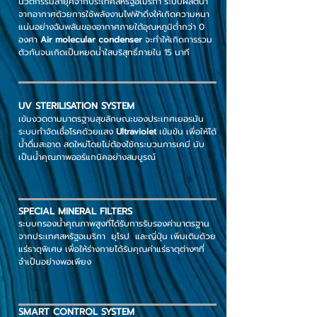
นวัตกรรมล้ำยุคจากประเทศสหรัฐอเมริกา ระบบผลิตน้ำ
จากอากาศด้วยการใช้พลังงานไฟฟ้าดึงให้เกิดความหนา
แน่นอย่างฉับพลันของอากาศภายใต้อุณหภูมิต่ำกว่า 0
องศา
Air
molecular condenser
จะทำให้เกิดการรวม
ตัวกันจนเกิดเป็นหยดน้ำใสบริสุทธิ์ภายใน 15 นาที
อุณหภูมิห้องและระบบน
UV
STERILISATION
SYSTEM
เข้มงวดตามมาตรฐานสุขลักษณะของประเทศเยอรมัน
ระบบกำจัดเชื้อโรคด้วยแสง
Ultraviolet
เข้มข้น เพื่อให้ได้
น้ำดื่มสะอาด สดใหม่โดยไม่ต้องใช้กระบวนการเคมี นับ
เป็นน้ำคุณภาพออร์แกนิคอย่างสมบูรณ์
SPECIAL MINERAL FILTERS
ระบบกรองน้ำคุณภาพสูงที่ได้รับการรับรองค่ามาตรฐาน
จากประเทศสหรัฐอเมริกา ยุโรป และญี่ปุ่น เพิ่มเติมด้วย
แร่ธาตุพิเศษ เพื่อให้ร่างกายได้รับคุณค่าแร่ธาตุต่างๆที่
จำเป็นอย่างพอเพียง
SMART CONTROL SYSTEM